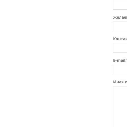
Желае
Конта
E-mail:
Иная 