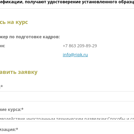
ификации, получают удостоверение установленного образц
сь на курс
жер по подготовке кадров:
он:
+7 863 209-89-29
info@ripk.ru
авить заявку
:*
ие курса:*
изация:*