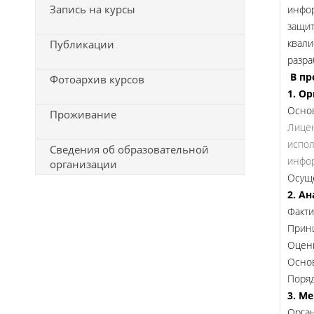
Запись на курсы
инфор
защит
квали
Публикации
разра
В п
Фотоархив курсов
1. О
Основ
Проживание
Лицен
испол
Сведения об образовательной
инфо
организации
Осуще
2. А
Факти
Принц
Оценк
Основ
Поряд
3. М
Орган