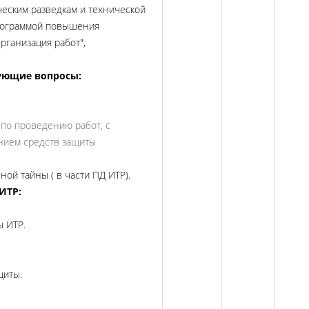
еским разведкам и технической
программой повышения
рганизация работ",
ующие вопросы:
по проведению работ, с
нием средств защиты
ой тайны ( в части ПД ИТР).
ИТР:
ы ИТР.
щиты.