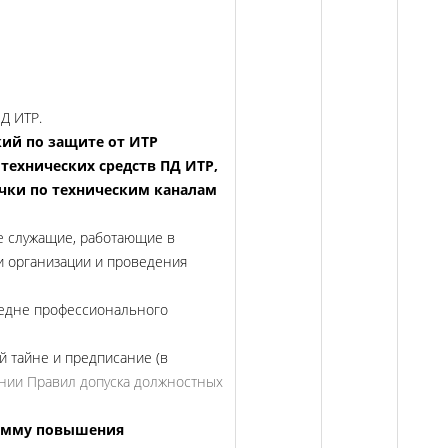
Д ИТР.
кий по защите от ИТР
технических средств ПД ИТР,
ечки по техническим каналам
е служащие, работающие в
и организации и проведения
едне профессионального
й тайне и предписание (в
ении Правил допуска должностных
рамму повышения