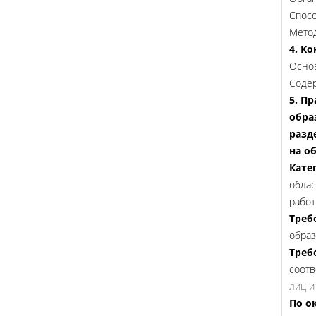
Спосо
Метод
4. К
Основ
Содер
5. П
обра
разд
на о
Кате
облас
работ
Треб
образ
Треб
соотв
лиц и
По о