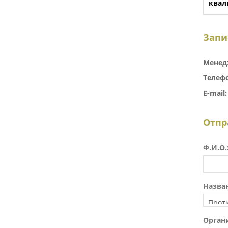
квал
Запи
Менед
Телеф
E-mail:
Отпр
Ф.И.О.
Назван
Орган