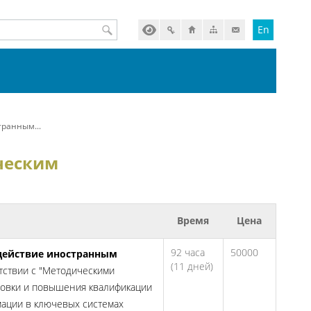
En
ранным...
ческим
Время
Цена
92 часа
50000
действие иностранным
(11 дней)
тствии с "Методическими
товки и повышения квалификации
мации в ключевых системах