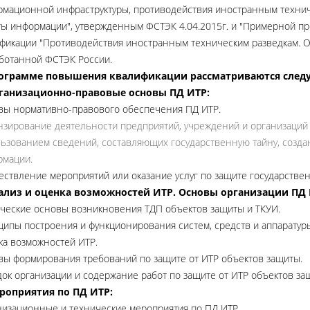
мационной инфраструктуры, противодействия иностранным технич
ы информации", утвержденным ФСТЭК 4.04.2015г. и "Примерной 
фикации "Противодействия иностранным техническим разведкам. О
ботанной ФСТЭК России.
рограмме повышения квалификации рассматриваются след
рганизационно-правовые основы ПД ИТР:
ы нормативно-правового обеспечения ПД ИТР.
зирование деятельности предприятий, учреждений и организаций 
ьзованием сведений, составляющих государственную тайну, созда
рмации.
ствление мероприятий или оказание услуг по защите государственн
нализ и оценка возможностей ИТР. Основы организации ПД 
ческие основы возникновения ТДП объектов защиты и ТКУИ.
ипы построения и функционирования систем, средств и аппаратур
а возможностей ИТР.
ы формирования требований по защите от ИТР объектов защиты.
ок организации и содержание работ по защите от ИТР объектов за
ероприятия по ПД ИТР:
изационные и технические мероприятия по ПД ИТР.