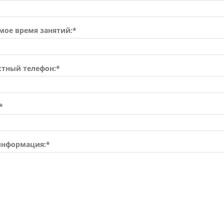
мое время занятий:*
ктный телефон:*
*
информация:*