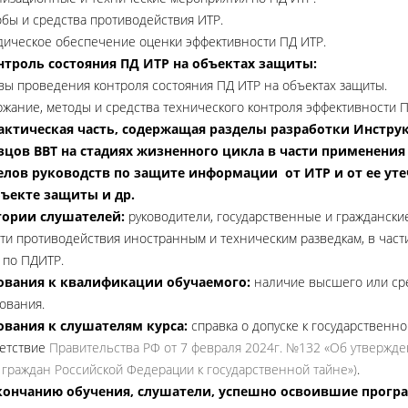
бы и средства противодействия ИТР.
ическое обеспечение оценки эффективности ПД ИТР.
онтроль состояния ПД ИТР на объектах защиты:
ы проведения контроля состояния ПД ИТР на объектах защиты.
жание, методы и средства технического контроля эффективности П
рактическая часть, содержащая разделы разработки Инстру
зцов ВВТ на стадиях жизненного цикла в части применения 
елов руководств по защите информации от ИТР и от ее ут
бъекте защиты и др.
гории слушателей:
руководители, государственные и граждански
ти противодействия иностранным и техническим разведкам, в част
 по ПДИТР.
ования к квалификации обучаемого:
наличие высшего или ср
ования.
ования к слушателям курса:
справка о допуске к государственно
етствие
Правительства РФ от 7 февраля 2024г. №132 «Об утвержд
 граждан Российской Федерации к государственной тайне»
)
.
кончанию обучения, слушатели, успешно освоившие прог