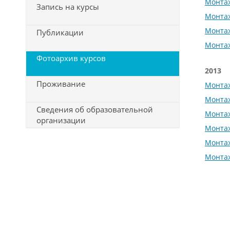
Монта
Запись на курсы
Монта
Монта
Публикации
Монта
Фотоархив курсов
2013
Проживание
Монта
Монта
Сведения об образовательной
Монта
организации
Монта
Монта
Монта